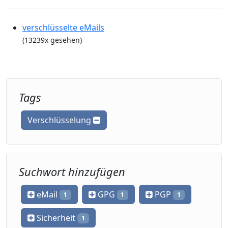
verschlüsselte eMails
(13239x gesehen)
Tags
Verschlüsselung
Suchwort hinzufügen
eMail
GPG
PGP
1
1
1
Sicherheit
1