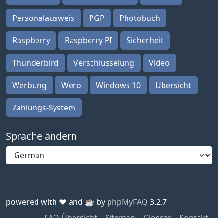
Personalausweis
PGP
Photobuch
Raspberry
Raspberry PI
Sicherheit
Thunderbird
Verschlüsselung
Video
Werbung
Wero
Windows 10
Übersicht
Zahlungs-System
Sprache ändern
powered with ❤️ and ☕️ by
phpMyFAQ
3.2.7
FAQ Übersicht
Sitemap
Glossar
Kontakt