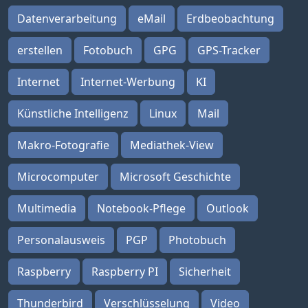
Datenverarbeitung
eMail
Erdbeobachtung
erstellen
Fotobuch
GPG
GPS-Tracker
Internet
Internet-Werbung
KI
Künstliche Intelligenz
Linux
Mail
Makro-Fotografie
Mediathek-View
Microcomputer
Microsoft Geschichte
Multimedia
Notebook-Pflege
Outlook
Personalausweis
PGP
Photobuch
Raspberry
Raspberry PI
Sicherheit
Thunderbird
Verschlüsselung
Video