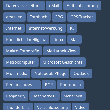
Datenverarbeitung
eMail
Erdbeobachtung
erstellen
Fotobuch
GPG
GPS-Tracker
Internet
Internet-Werbung
KI
Künstliche Intelligenz
Linux
Mail
Makro-Fotografie
Mediathek-View
Microcomputer
Microsoft Geschichte
Multimedia
Notebook-Pflege
Outlook
Personalausweis
PGP
Photobuch
Raspberry
Raspberry PI
Sicherheit
Thunderbird
Verschlüsselung
Video